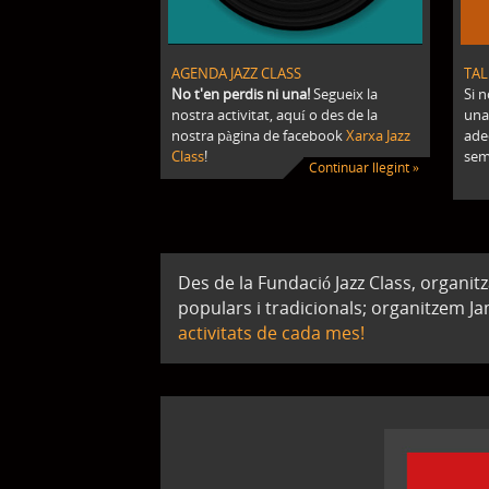
AGENDA JAZZ CLASS
TAL
No t'en perdis ni una!
Segueix la
Si 
nostra activitat, aquí o des de la
una
nostra pàgina de facebook
Xarxa Jazz
ade
Class
!
semi
Continuar llegint »
Des de la Fundació Jazz Class, organi
populars i tradicionals; organitzem J
activitats de cada mes!