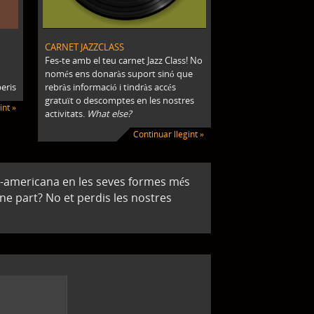
CARNET JAZZCLASS
Fes-te amb el teu carnet Jazz Class! No
només ens donaràs suport sinó que
eris
rebràs informació i tindràs accés
gratuït o descomptes en les nostres
int »
activitats.
What else?
Continuar llegint »
rd-americana en les seves formes més
ne part? No et perdis les nostres