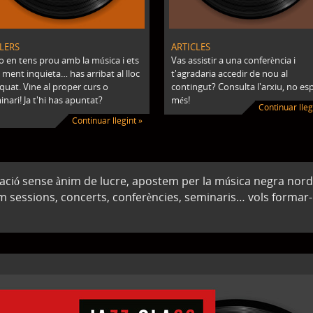
LERS
ARTICLES
no en tens prou amb la música i ets
Vas assistir a una conferència i
 ment inquieta… has arribat al lloc
t'agradaria accedir de nou al
quat. Vine al proper curs o
contingut? Consulta l'arxiu, no esp
nari! Ja t'hi has apuntat?
més!
Continuar lleg
Continuar llegint »
tzació sense ànim de lucre, apostem per la música negra no
am sessions, concerts, conferències, seminaris… vols formar-