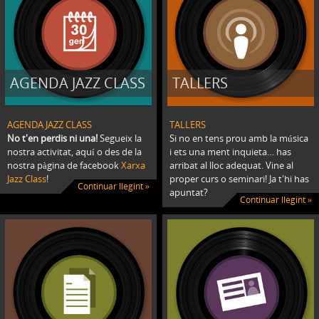
AGENDA JAZZ CLASS
TALLERS
AGENDA JAZZ CLASS
TALLERS
No t'en perdis ni una!
Segueix la
Si no en tens prou amb la música
nostra activitat, aquí o des de la
i ets una ment inquieta… has
nostra pàgina de facebook
Xarxa
arribat al lloc adequat. Vine al
Jazz Class
!
proper curs o seminari! Ja t'hi has
Continuar llegint »
apuntat?
Continuar llegint »