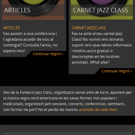
ARTICLES
CARNET JAZZ CLASS
ARTICLES
CARNET JAZZCLASS
Vas assistir a una conferència i
Fes-te amb el teu carnet Jazz
t'agradaria accedir de nou al
Class! No només ens donaràs
contingut? Consulta l'arxiu, no
suport sinó que rebràs informació
esperis més!
i tindràs accés gratuït o
Continuar llegint »
descomptes en les nostres
activitats.
What else?
Continuar llegint »
Des de la Fundació Jazz Class, organització sense ànim de lucre, apostem per
la música negra nord-americana en les seves formes més populars i
tradicionals; organitzem Jam sessions, concerts, conferències, seminaris…
vols formar-ne part? No et perdis les nostres
activitats de cada mes!