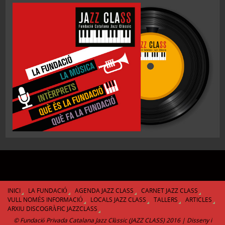
INICI
LA FUNDACIÓ
AGENDA JAZZ CLASS
CARNET JAZZ CLASS
VULL NOMÉS INFORMACIÓ
LOCALS JAZZ CLASS
TALLERS
ARTICLES
ARXIU DISCOGRÀFIC JAZZCLASS
© Fundació Privada Catalana Jazz Clàssic (JAZZ CLASS) 2016 | Disseny i